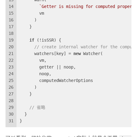
14
`Getter is missing for computed property
15
        vm
16
      )
17
    }
18
19
if
 (!isSSR) {
20
// create internal watcher for the compute
21
      watchers[key] = 
new
 Watcher(
22
        vm,
23
        getter || noop,
24
        noop,
25
        computedWatcherOptions
26
      )
27
    }
28
29
// 省略
30
  }
31
}