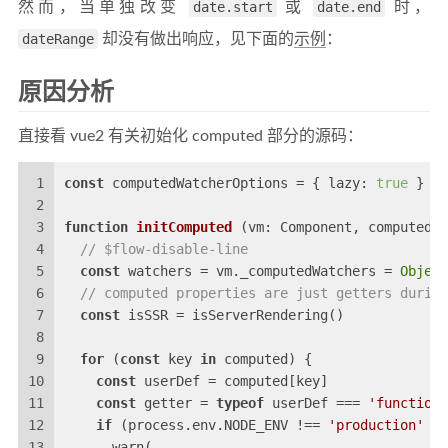
然而，当单独改变
date.start
或
date.end
时，
dateRange
却没有做出响应，见下面的
示例
：
原因分析
直接看 vue2 有关初始化 computed 部分的源码：
1
const
 computedWatcherOptions = { 
lazy
: 
true
 }
2
3
function
initComputed
 (
vm: Component, computed: 
4
// $flow-disable-line
5
const
 watchers = vm._computedWatchers = 
Object
6
// computed properties are just getters during
7
const
 isSSR = isServerRendering()
8
9
for
 (
const
 key 
in
 computed) {
10
const
 userDef = computed[key]
11
const
 getter = 
typeof
 userDef === 
'function'
12
if
 (process.env.NODE_ENV !== 
'production'
 &&
13
      warn(