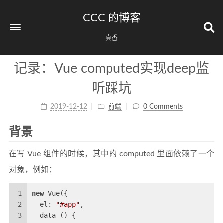
CCC 的博客
真香
记录：Vue computed实现deep监
听踩坑
2019-12-12
前端
0 Comments
背景
在写 Vue 组件的时候，其中的 computed 里面依赖了一个
对象，例如：
1
new
 Vue({
2
  el: 
"#app"
,
3
  data () {